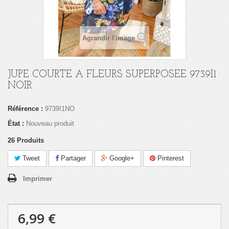
Agrandir l'image
JUPE COURTE A FLEURS SUPERPOSEE 9739I1
NOIR
Référence :
9739I1NO
État :
Nouveau produit
26
Produits
Tweet
Partager
Google+
Pinterest
Imprimer
6,99 €