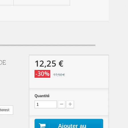
12,25 €
DE
-30%
17,50 €
Quantité
terest
Ajouter au